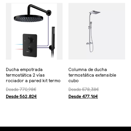
Ducha empotrada
Columna de ducha
termostática 2 vías
termostática extensible
rociador a pared kit termo
cubo
Desde
770,98
€
Desde
578,38
€
Desde
562,82
€
Desde
477,16
€
Seleccionar opciones
Seleccionar opciones