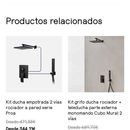
Productos relacionados
Kit ducha empotrada 2 vías
Kit grifo ducha rociador +
rociador a pared serie
teleducha parte externa
Proa
monomando Cubo Mural 2
vías
Desde
471,38
€
Desde
689,70
€
Desde
344,11
€