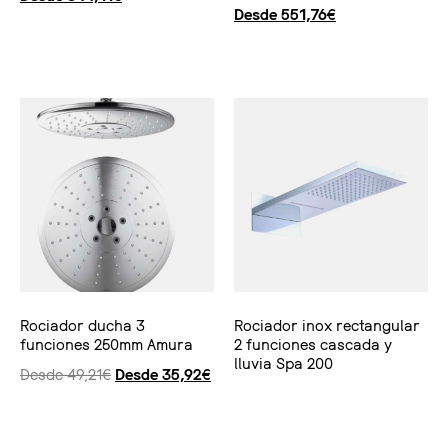
Desde
551,76
€
Seleccionar opciones
Seleccionar opciones
Rociador ducha 3
Rociador inox rectangular
funciones 250mm Amura
2 funciones cascada y
lluvia Spa 200
Desde
49,21
€
Desde
35,92
€
Seleccionar opciones
Ver producto