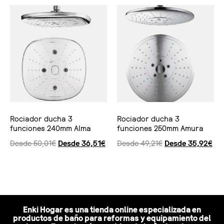
Rociador ducha 3
Rociador ducha 3
funciones 240mm Alma
funciones 250mm Amura
Desde
50,01
€
Desde
36,51
€
Desde
49,21
€
Desde
35,92
€
Seleccionar opciones
Seleccionar opciones
Enki Hogar es una tienda online especializada en
productos de baño para reformas y equipamiento del