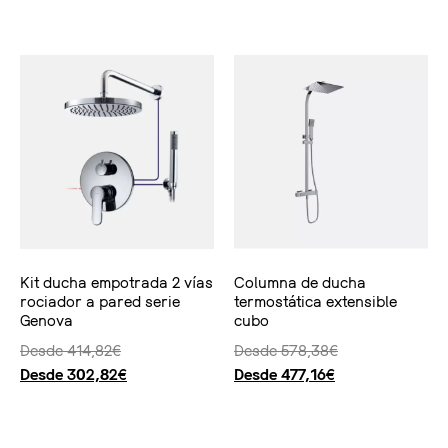
Seleccionar opciones
Seleccionar opciones
Kit ducha empotrada 2 vías
Columna de ducha
rociador a pared serie
termostática extensible
Genova
cubo
Desde
414,82
€
Desde
578,38
€
Desde
302,82
€
Desde
477,16
€
Seleccionar opciones
Seleccionar opciones