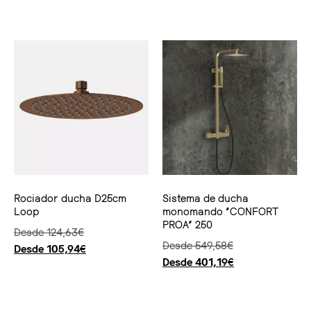
Seleccionar opciones
Seleccionar opciones
Rociador ducha D25cm
Sistema de ducha
Loop
monomando “CONFORT
PROA” 250
Desde
124,63
€
Desde
549,58
€
Desde
105,94
€
Desde
401,19
€
Seleccionar opciones
Seleccionar opciones