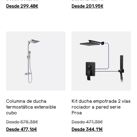
Desde
299,48
€
Desde
201,95
€
Seleccionar opciones
Seleccionar opciones
Columna de ducha
Kit ducha empotrada 2 vías
termostática extensible
rociador a pared serie
cubo
Proa
Desde
578,38
€
Desde
471,38
€
Desde
477,16
€
Desde
344,11
€