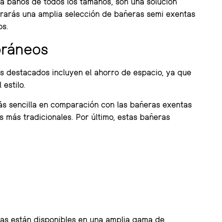
a baños de todos los tamaños, son una solución
trarás una amplia selección de bañeras semi exentas
os.
oráneos
ás destacados incluyen el ahorro de espacio, ya que
estilo.
más sencilla en comparación con las bañeras exentas
 más tradicionales. Por último, estas bañeras
nas están disponibles en una amplia gama de