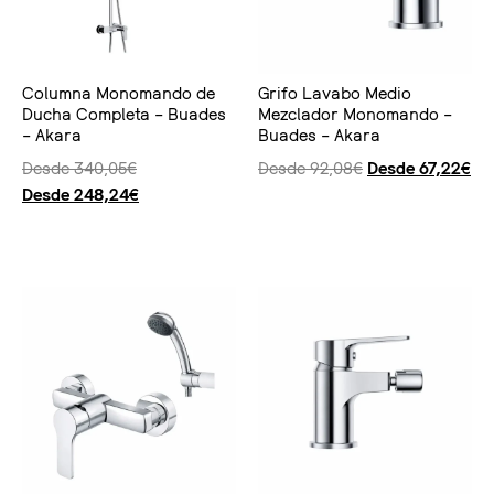
Columna Monomando de
Grifo Lavabo Medio
Ducha Completa – Buades
Mezclador Monomando –
– Akara
Buades – Akara
Desde
340,05
€
Desde
92,08
€
Desde
67,22
€
Desde
248,24
€
Seleccionar opciones
Seleccionar opciones