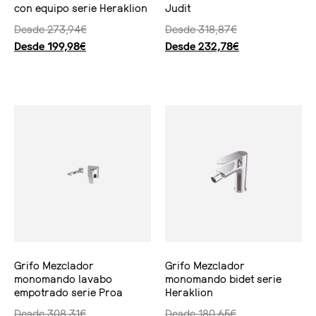
con equipo serie Heraklion
Judit
Desde
273,94
€
Desde
318,87
€
Desde
199,98
€
Desde
232,78
€
Seleccionar opciones
Seleccionar opciones
Grifo Mezclador
Grifo Mezclador
monomando lavabo
monomando bidet serie
empotrado serie Proa
Heraklion
Desde
308,31
€
Desde
180,65
€