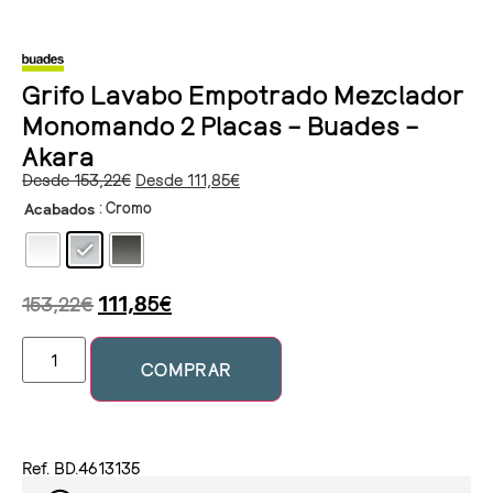
Grifo Lavabo Empotrado Mezclador
Monomando 2 Placas – Buades –
Akara
Desde
153,22
€
Desde
111,85
€
: Cromo
Acabados
153,22
€
111,85
€
COMPRAR
Ref. BD.4613135