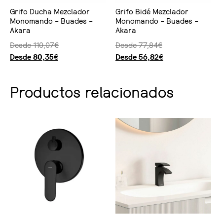
Grifo Ducha Mezclador
Grifo Bidé Mezclador
Monomando – Buades –
Monomando – Buades –
Akara
Akara
Desde
110,07
€
Desde
77,84
€
Desde
80,35
€
Desde
56,82
€
Seleccionar opciones
Seleccionar opciones
Productos relacionados