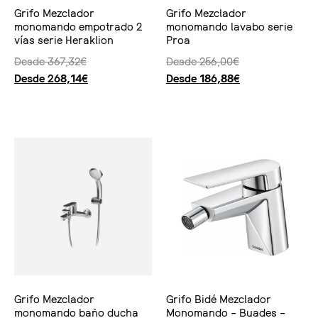
Grifo Mezclador
Grifo Mezclador
monomando empotrado 2
monomando lavabo serie
vías serie Heraklion
Proa
Desde
367,32
€
Desde
256,00
€
Desde
268,14
€
Desde
186,88
€
Seleccionar opciones
Seleccionar opciones
Grifo Mezclador
Grifo Bidé Mezclador
monomando baño ducha
Monomando – Buades –