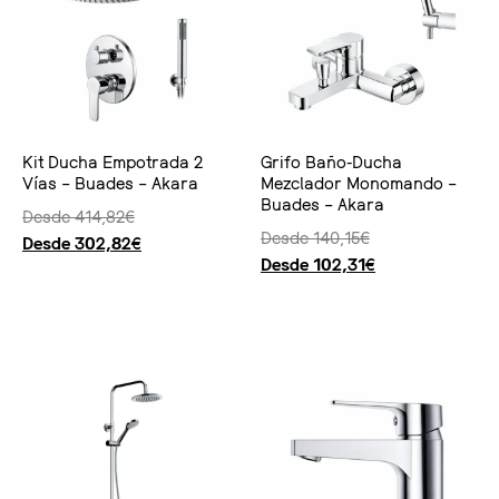
Kit Ducha Empotrada 2
Grifo Baño-Ducha
Vías – Buades – Akara
Mezclador Monomando –
Buades – Akara
Desde
414,82
€
Desde
140,15
€
Desde
302,82
€
Desde
102,31
€
Seleccionar opciones
Seleccionar opciones