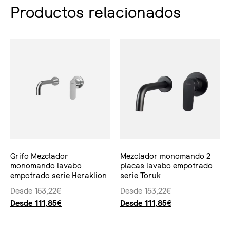
Productos relacionados
Grifo Mezclador
Mezclador monomando 2
monomando lavabo
placas lavabo empotrado
empotrado serie Heraklion
serie Toruk
Desde
153,22
€
Desde
153,22
€
Desde
111,85
€
Desde
111,85
€
Seleccionar opciones
Seleccionar opciones