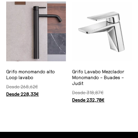
Grifo monomando alto
Grifo Lavabo Mezclador
Loop lavabo
Monomando – Buades –
Judit
Desde
268,62
€
Desde
318,87
€
Desde
228,33
€
Desde
232,78
€
Seleccionar opciones
Seleccionar opciones