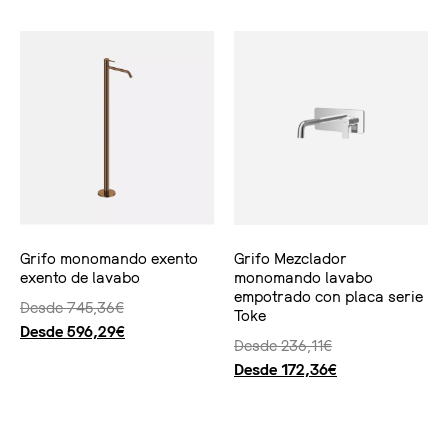
Grifo monomando exento
Grifo Mezclador
exento de lavabo
monomando lavabo
empotrado con placa serie
Desde
745,36
€
Toke
Desde
596,29
€
Desde
236,11
€
Desde
172,36
€
Seleccionar opciones
Seleccionar opciones