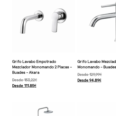
Grifo Lavabo Empotrado
Grifo Lavabo Mezcla
Mezclador Monomando 2 Placas –
Monomando – Buades 
Buades – Akara
Desde
129,99
€
Desde
153,22
€
Desde
94,89
€
Desde
111,85
€