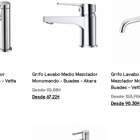
dor
Grifo Lavabo Medio Mezclador
Grifo Lavabo
– Vetta
Monomando – Buades – Akara
Mezclador Mo
Buades – Vett
Desde
92,08
€
Desde
123,70
Desde
67,22
€
Desde
90,30
€