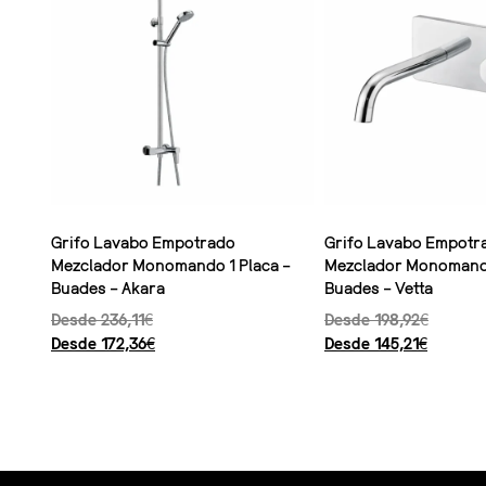
Grifo Lavabo Empotrado
Grifo Lavabo Empotr
Mezclador Monomando 1 Placa –
Mezclador Monomando
Buades – Akara
Buades – Vetta
Desde
236,11
€
Desde
198,92
€
Desde
172,36
€
Desde
145,21
€