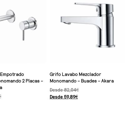
 Empotrado
Grifo Lavabo Mezclador
nomando 2 Placas –
Monomando – Buades – Akara
a
Desde
82,04
€
€
Desde
59,89
€