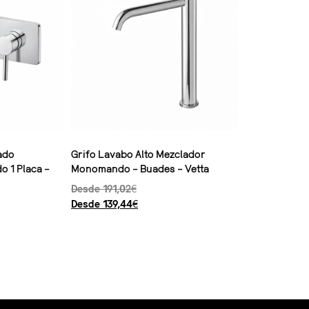
ado
Grifo Lavabo Alto Mezclador
 1 Placa –
Monomando – Buades – Vetta
Desde
191,02
€
Desde
139,44
€