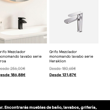
rifo Mezclador
Grifo Mezclador
onomando lavabo serie
monomando lavabo serie
roa
Heraklion
Desde
256,00
€
Desde
180,65
€
Desde
186,88
€
Desde
131,87
€
opciones
Seleccionar opciones
r. Encontrarás muebles de baño, lavabos, grifería,