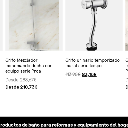
Grifo Mezclador
Grifo urinario temporizado
G
monomando ducha con
mural serie tempo
m
equipo serie Proa
P
113,90
€
83,15
€
Desde
288,67
€
Desde
210,73
€
Seleccionar opciones
Ver producto
Seleccionar 
productos de baño para reformas y equipamiento del hoga