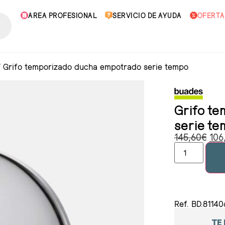
AREA PROFESIONAL
SERVICIO DE AYUDA
OFERTA
/
Grifo temporizado ducha empotrado serie tempo
Grifo t
serie t
145,60
€
106
Ref. BD.81140
TE