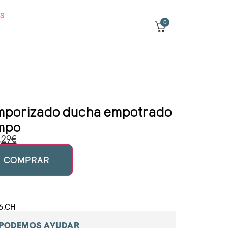
S
0
emporizado ducha empotrado
empo
,29
€
COMPRAR
6.CH
 PODEMOS AYUDAR