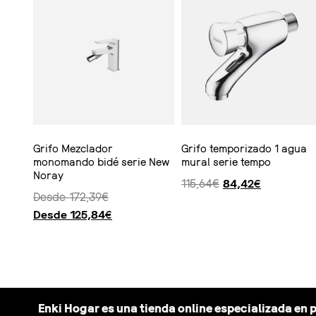
Grifo Mezclador
Grifo temporizado 1 agua
monomando bidé serie New
mural serie tempo
Noray
115,64
€
84,42
€
Desde
172,39
€
Desde
125,84
€
Seleccionar opciones
Ver producto
Enki Hogar es una tienda online especializada en 