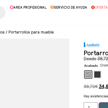
AREA PROFESIONAL
SERVICIO DE AYUDA
OFERTA
los
/
Portarrollos para mueble
Portarro
Desde
38,7
: Cro
Acabado
38,72
€
34,
Hay existencias