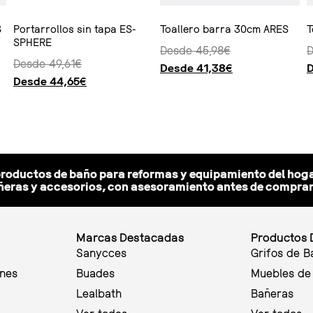
S
Portarrollos sin tapa ES-
Toallero barra 30cm ARES
T
SPHERE
Desde
45,98
€
Desde
49,61
€
Desde
41,38
€
Desde
44,65
€
Seleccionar opciones
Seleccionar opciones
Seleccionar 
productos de baño para reformas y equipamiento del hoga
eras y accesorios, con asesoramiento antes de comprar y
Marcas Destacadas
Productos 
Sanycces
Grifos de B
ones
Buades
Muebles de
Lealbath
Bañeras