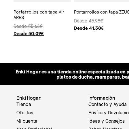
Portarrollos con tapa Air
Portarrollos con tapa ZEU
ARES
Desde
45,98
€
Desde
55,66
€
Desde
41,38
€
Desde
50,09
€
Seleccionar opciones
Seleccionar opciones
Enki Hogar es una tienda online especializada en 
platos de ducha, mamparas, bañ
Enki Hogar
Información
Tienda
Contacto y Ayuda
Ofertas
Envíos y Devoluci
Mi cuenta
Ideas y Consejos