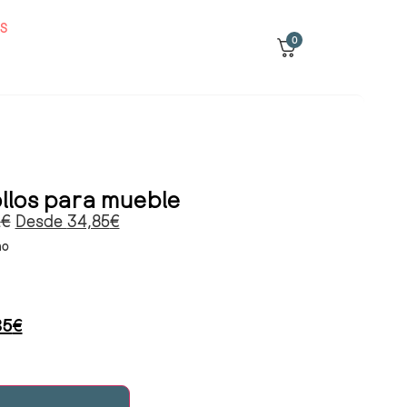
S
0
llos para mueble
2
€
Desde
34,85
€
mo
85
€