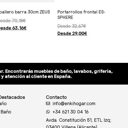
oallero barra 30cm ZEUS
Portarrollos frontal ES-
SPHERE
Desde
70,18
€
Desde
32,67
€
Desde
63,16
€
Desde
29,00
€
opciones
Seleccionar opciones
r. Encontrarás muebles de baño, lavabos, grifería,
 atención al cliente en España.
Destacados
Contacto
año
info@enkihogar.com
 Baño
+34 621 30 04 16
Avda. Constitución 51, ETL Izq;
03400 Villena (Alicante)