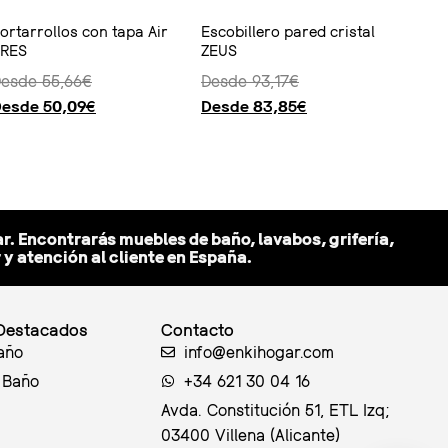
ortarrollos con tapa Air
Escobillero pared cristal
RES
ZEUS
Desde
55,66
€
Desde
93,17
€
Desde
50,09
€
Desde
83,85
€
opciones
Seleccionar opciones
r. Encontrarás muebles de baño, lavabos, grifería,
 atención al cliente en España.
Destacados
Contacto
año
info@enkihogar.com
 Baño
+34 621 30 04 16
Avda. Constitución 51, ETL Izq;
03400 Villena (Alicante)