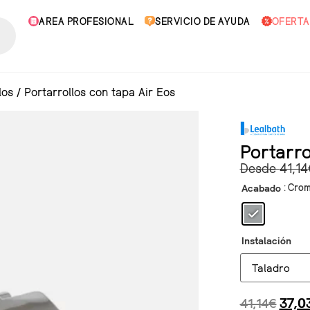
AREA PROFESIONAL
SERVICIO DE AYUDA
OFERTA
los
/
Portarrollos con tapa Air Eos
Portarro
Desde
41,14
: Cro
Acabado
Instalación
41,14
€
37,0