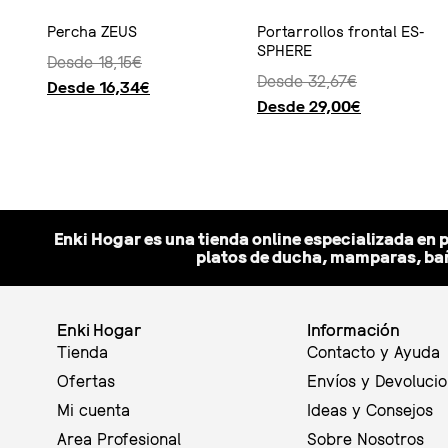
Percha ZEUS
Portarrollos frontal ES-
SPHERE
Desde
18,15
€
Desde
32,67
€
Desde
16,34
€
Desde
29,00
€
Seleccionar opciones
Seleccionar opciones
Enki Hogar es una tienda online especializada en 
platos de ducha, mamparas, bañ
Enki Hogar
Información
Tienda
Contacto y Ayuda
Ofertas
Envíos y Devoluci
Mi cuenta
Ideas y Consejos
Area Profesional
Sobre Nosotros