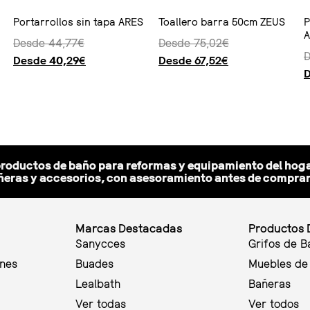
Portarrollos sin tapa ARES
Toallero barra 50cm ZEUS
P
A
Desde
44,77
€
Desde
75,02
€
Desde
40,29
€
Desde
67,52
€
Seleccionar opciones
Seleccionar opciones
Seleccionar 
productos de baño para reformas y equipamiento del hoga
eras y accesorios, con asesoramiento antes de comprar y
Marcas Destacadas
Productos 
Sanycces
Grifos de B
ones
Buades
Muebles de
Lealbath
Bañeras
Ver todas
Ver todos