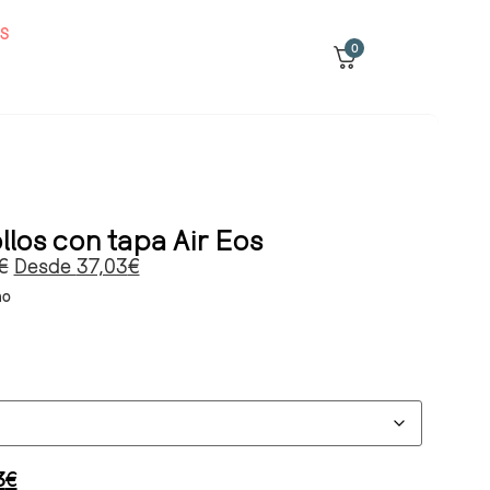
S
0
llos con tapa Air Eos
€
Desde
37,03
€
mo
3
€