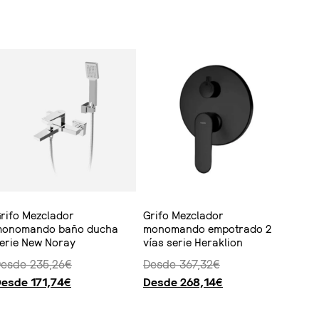
opciones
Ver producto
rifo Mezclador
Grifo Mezclador
onomando baño ducha
monomando empotrado 2
erie New Noray
vías serie Heraklion
Desde
235,26
€
Desde
367,32
€
Desde
171,74
€
Desde
268,14
€