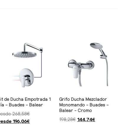
it de Ducha Empotrada 1
Grifo Ducha Mezclador
ía – Buades – Balear
Monomando – Buades –
Balear – Cromo
Desde
268,58
€
198,28
€
144,74
€
Desde
196,06
€