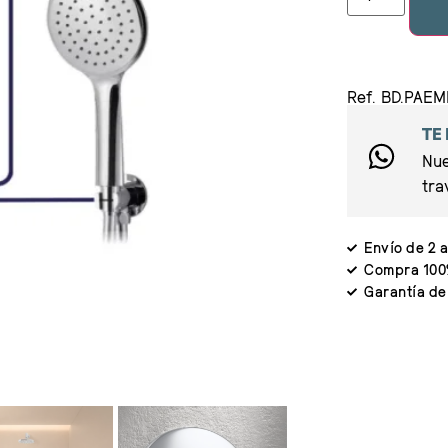
Ref. BD.PAE
TE
Nue
tra
Envío de 2 a
Compra 100
Garantía de