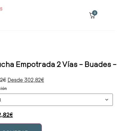
S
0
ucha Empotrada 2 Vías – Buades –
82
€
Desde
302,82
€
ción
2,82
€