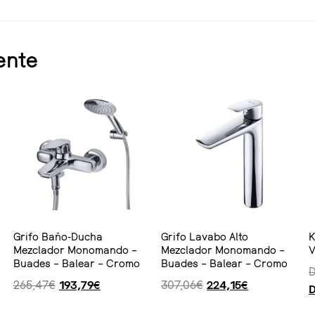
ente
Grifo Baño-Ducha
Grifo Lavabo Alto
K
Mezclador Monomando –
Mezclador Monomando –
V
Buades – Balear – Cromo
Buades – Balear – Cromo
265,47
€
193,79
€
307,06
€
224,15
€