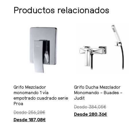
Ver producto
Ver producto
Productos relacionados
Grifo Mezclador
Grifo Ducha Mezclador
monomando 1 vía
Monomando – Buades –
empotrado cuadrado serie
Judit
Proa
Desde
384,05
€
Desde
256,28
€
Desde
280,36
€
Desde
187,08
€