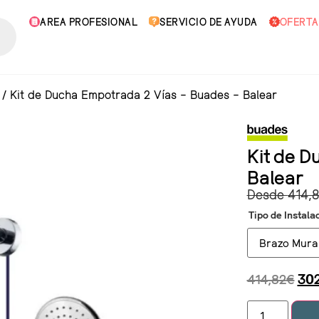
AREA PROFESIONAL
SERVICIO DE AYUDA
OFERTA
/
Kit de Ducha Empotrada 2 Vías – Buades – Balear
Kit de D
Balear
Desde
414,
Tipo de Instala
414,82
€
30