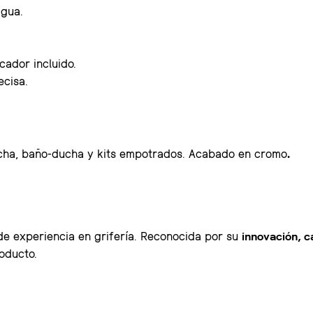
agua.
cador incluido.
cisa.
ducha, baño-ducha y kits empotrados. Acabado en cromo
.
de experiencia en grifería. Reconocida por su
innovación, c
oducto.