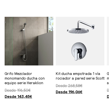
Ver producto
Ver producto
Seleccionar 
Grifo Mezclador
Kit ducha empotrada 1 vía
G
monomando ducha con
rociador a pared serie Scott
m
equipo serie Heraklion
s
Desde
268,58
€
Desde
196,50
€
Desde
196,06
€
Desde
143,45
€