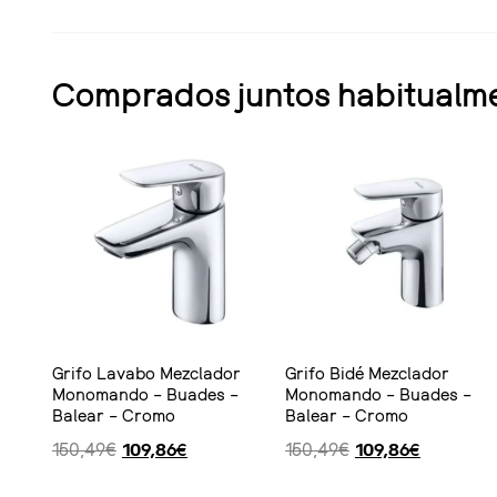
Comprados juntos habitualm
Grifo Lavabo Mezclador
Grifo Bidé Mezclador
Monomando – Buades –
Monomando – Buades –
Balear – Cromo
Balear – Cromo
150,49
€
109,86
€
150,49
€
109,86
€