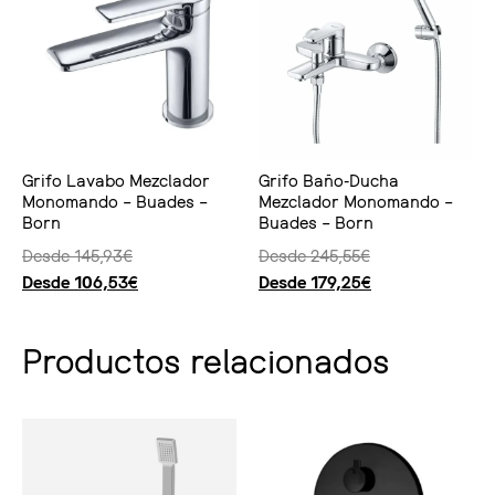
Grifo Lavabo Mezclador
Grifo Baño-Ducha
Monomando – Buades –
Mezclador Monomando –
Born
Buades – Born
Desde
145,93
€
Desde
245,55
€
Desde
106,53
€
Desde
179,25
€
Seleccionar opciones
Seleccionar opciones
Productos relacionados