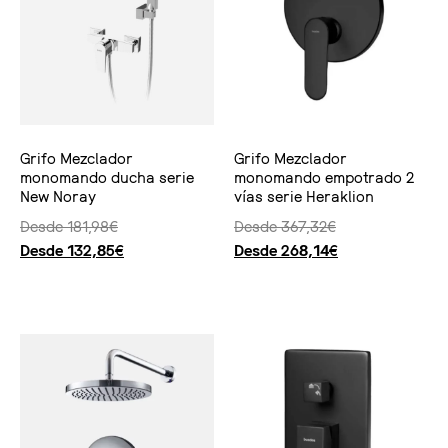
Grifo Mezclador
Grifo Mezclador
monomando ducha serie
monomando empotrado 2
New Noray
vías serie Heraklion
Desde
181,98
€
Desde
367,32
€
Desde
132,85
€
Desde
268,14
€
Seleccionar opciones
Seleccionar opciones