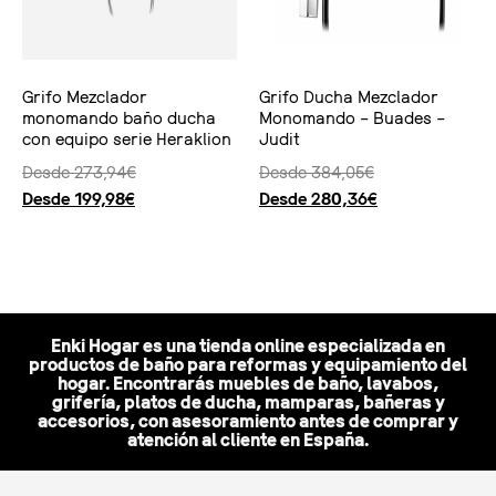
Grifo Mezclador
Grifo Ducha Mezclador
monomando baño ducha
Monomando – Buades –
con equipo serie Heraklion
Judit
Desde
273,94
€
Desde
384,05
€
Desde
199,98
€
Desde
280,36
€
Seleccionar opciones
Seleccionar opciones
Enki Hogar es una tienda online especializada en
productos de baño para reformas y equipamiento del
hogar. Encontrarás muebles de baño, lavabos,
grifería, platos de ducha, mamparas, bañeras y
accesorios, con asesoramiento antes de comprar y
atención al cliente en España.