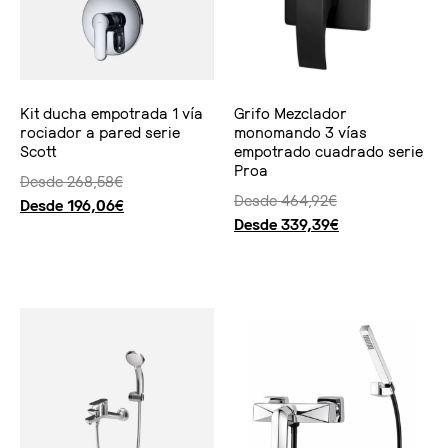
Kit ducha empotrada 1 vía
Grifo Mezclador
rociador a pared serie
monomando 3 vías
Scott
empotrado cuadrado serie
Proa
Desde
268,58
€
Desde
464,92
€
Desde
196,06
€
Desde
339,39
€
Seleccionar opciones
Seleccionar opciones