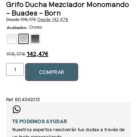
Grifo Ducha Mezclador Monomando
– Buades – Born
Desde
195,17
€
Desde
142,47
€
: Cromo
Acabados
195,17
€
142,47
€
COMPRAR
Ref. BD.4342013
TE PODEMOS AYUDAR
Nuestros expertos resolverán tus dudas a través de
un trato personalizado.