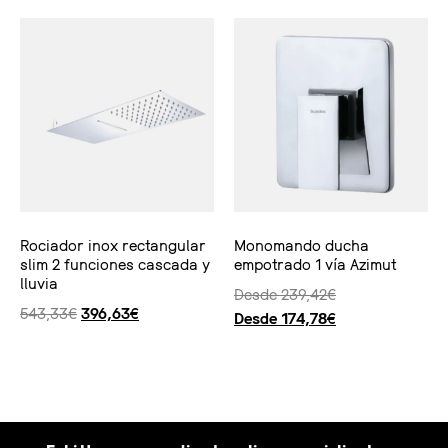
Rociador inox rectangular
Monomando ducha
slim 2 funciones cascada y
empotrado 1 vía Azimut
lluvia
Desde
239,42
€
543,33
€
396,63
€
Desde
174,78
€
Ver producto
Seleccionar opciones