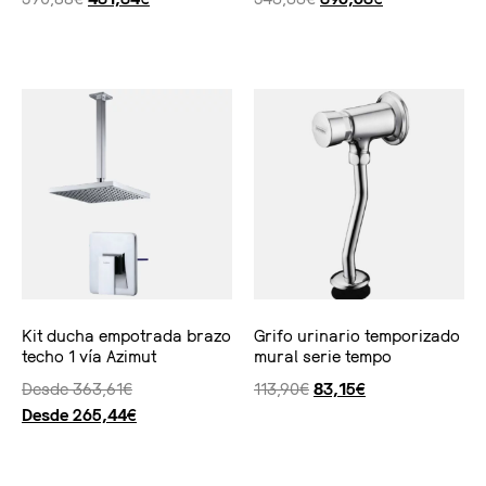
Ver producto
Ver producto
Kit ducha empotrada brazo
Grifo urinario temporizado
techo 1 vía Azimut
mural serie tempo
Desde
363,61
€
113,90
€
83,15
€
Desde
265,44
€
Seleccionar opciones
Ver producto