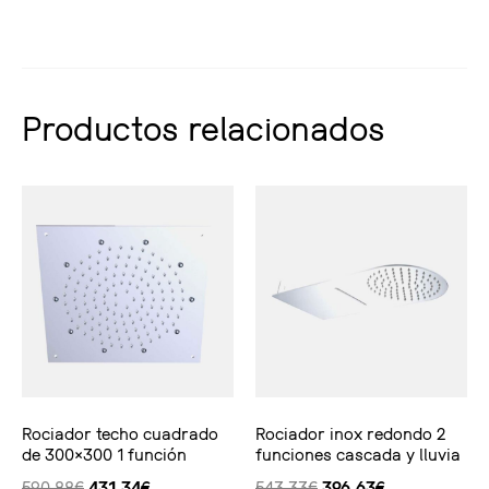
Productos relacionados
Rociador techo cuadrado
Rociador inox redondo 2
de 300×300 1 función
funciones cascada y lluvia
590,88
€
431,34
€
543,33
€
396,63
€