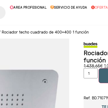
AREA PROFESIONAL
SERVICIO DE AYUDA
OFERTA
/
Rociador techo cuadrado de 400×400 1 función
Rociado
función
1.438,65
€
1.
Ref. BD.71071
TE