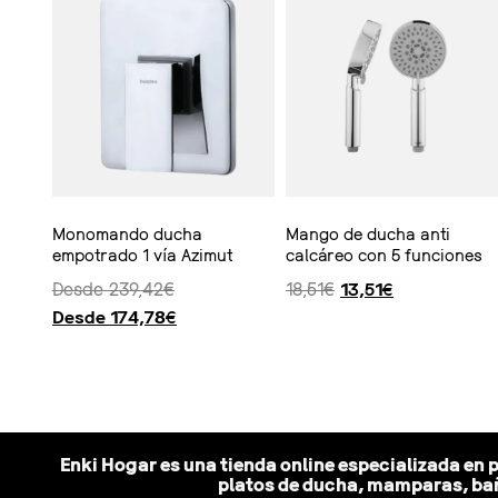
Monomando ducha
Mango de ducha anti
empotrado 1 vía Azimut
calcáreo con 5 funciones
Desde
239,42
€
18,51
€
13,51
€
Desde
174,78
€
Seleccionar opciones
Ver producto
Enki Hogar es una tienda online especializada en 
platos de ducha, mamparas, bañ