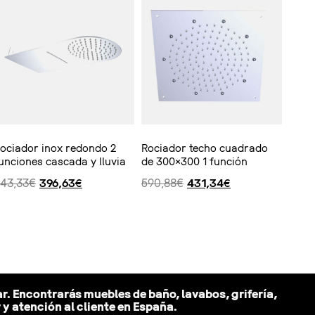
ociador inox redondo 2
Rociador techo cuadrado
unciones cascada y lluvia
de 300×300 1 función
43,33
€
396,63
€
590,88
€
431,34
€
Ver producto
r. Encontrarás muebles de baño, lavabos, grifería,
 atención al cliente en España.