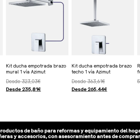
Kit ducha empotrada brazo
Kit ducha empotrada brazo
R
mural 1 vía Azimut
techo 1 vía Azimut
f
Desde
323,03
€
Desde
363,61
€
5
Desde
235,81
€
Desde
265,44
€
Seleccionar opciones
Seleccionar opciones
Ver producto
productos de baño para reformas y equipamiento del hoga
eras y accesorios, con asesoramiento antes de comprar y