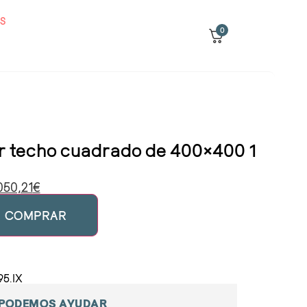
S
0
r techo cuadrado de 400×400 1
050,21
€
COMPRAR
95.IX
 PODEMOS AYUDAR