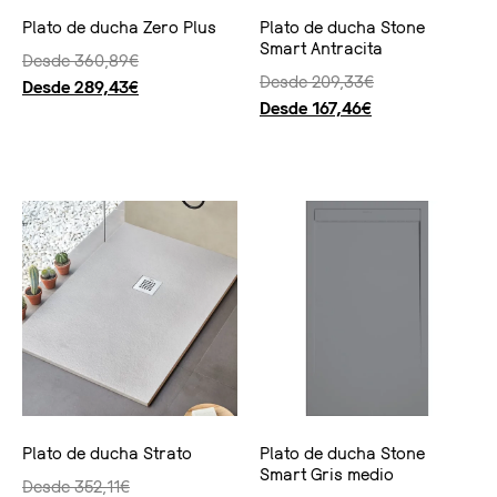
Plato de ducha Zero Plus
Plato de ducha Stone
Smart Antracita
Desde
360,89
€
Desde
209,33
€
Desde
289,43
€
Desde
167,46
€
Seleccionar opciones
Seleccionar opciones
Plato de ducha Strato
Plato de ducha Stone
Smart Gris medio
Desde
352,11
€