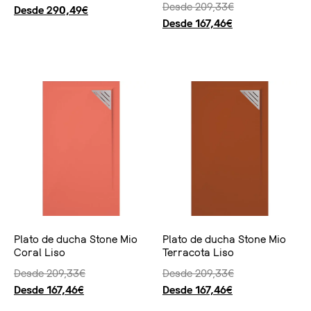
Desde
209,33
€
Desde
290,49
€
Desde
167,46
€
Seleccionar opciones
Seleccionar opciones
Plato de ducha Stone Mio
Plato de ducha Stone Mio
Coral Liso
Terracota Liso
Desde
209,33
€
Desde
209,33
€
Desde
167,46
€
Desde
167,46
€