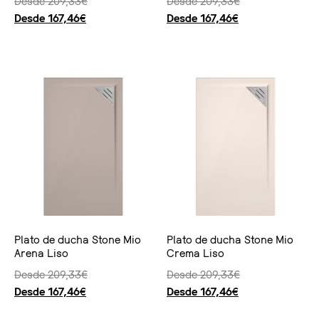
Desde
209,33
€
Desde
209,33
€
Desde
167,46
€
Desde
167,46
€
Seleccionar opciones
Seleccionar opciones
Plato de ducha Stone Mio
Plato de ducha Stone Mio
Arena Liso
Crema Liso
Desde
209,33
€
Desde
209,33
€
Desde
167,46
€
Desde
167,46
€
Seleccionar opciones
Seleccionar opciones