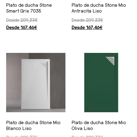
Plato de ducha Stone
Plato de ducha Stone Mio
Smart Gris 7035
Antracita Liso
Desde
209,33
€
Desde
209,33
€
Desde
167,46
€
Desde
167,46
€
Seleccionar opciones
Seleccionar opciones
Plato de ducha Stone Mio
Plato de ducha Stone Mio
Blanco Liso
Oliva Liso