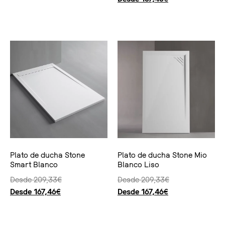
Seleccionar opciones
Seleccionar opciones
Plato de ducha Stone
Plato de ducha Stone Mio
Smart Blanco
Blanco Liso
Desde
209,33
€
Desde
209,33
€
Desde
167,46
€
Desde
167,46
€
Seleccionar opciones
Seleccionar opciones