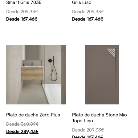
Smart Gris 7035
Gris Liso
Desde
209,33
€
Desde
209,33
€
Desde
167,46
€
Desde
167,46
€
Seleccionar opciones
Seleccionar opciones
Plato de ducha Zero Plus
Plato de ducha Stone Mio
Topo Liso
Desde
360,89
€
Desde
209,33
€
Desde
289,43
€
Desde
167,46
€