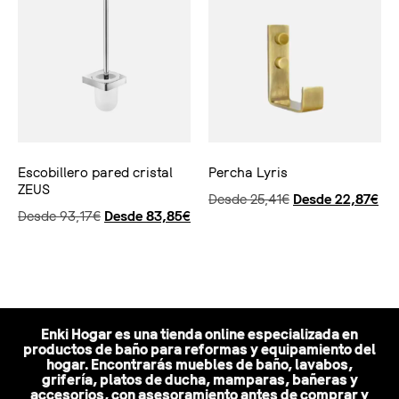
Escobillero pared cristal
Percha Lyris
ZEUS
Desde
25,41
€
Desde
22,87
€
Desde
93,17
€
Desde
83,85
€
Seleccionar opciones
Seleccionar opciones
Enki Hogar es una tienda online especializada en
productos de baño para reformas y equipamiento del
hogar. Encontrarás muebles de baño, lavabos,
grifería, platos de ducha, mamparas, bañeras y
accesorios, con asesoramiento antes de comprar y