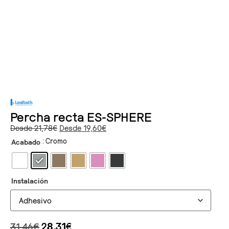
Percha recta ES-SPHERE
Desde
21,78
€
Desde
19,60
€
: Cromo
Acabado
Instalación
31,46
€
28,31
€