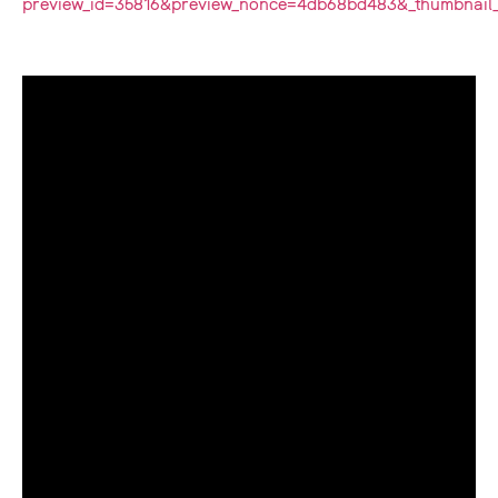
preview_id=35816&preview_nonce=4db68bd483&_thumbnail