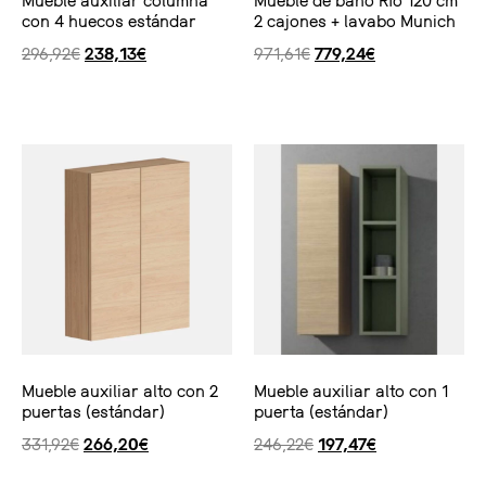
Mueble auxiliar columna
Mueble de baño Río 120 cm
con 4 huecos estándar
2 cajones + lavabo Munich
296,92
€
238,13
€
971,61
€
779,24
€
Seleccionar opciones
Seleccionar opciones
Mueble auxiliar alto con 2
Mueble auxiliar alto con 1
puertas (estándar)
puerta (estándar)
331,92
€
266,20
€
246,22
€
197,47
€
Seleccionar opciones
Seleccionar opciones