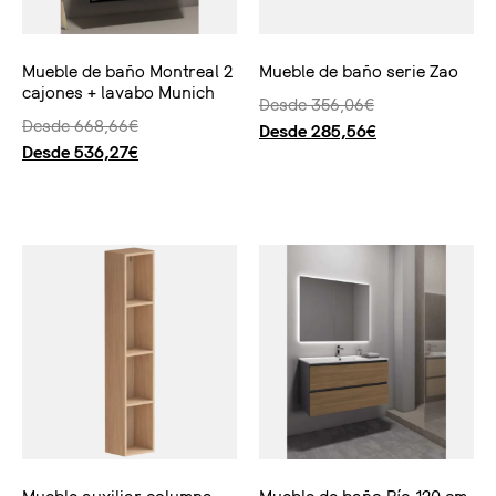
Mueble de baño Montreal 2
Mueble de baño serie Zao
cajones + lavabo Munich
Desde
356,06
€
Desde
668,66
€
Desde
285,56
€
Desde
536,27
€
Seleccionar opciones
Seleccionar opciones