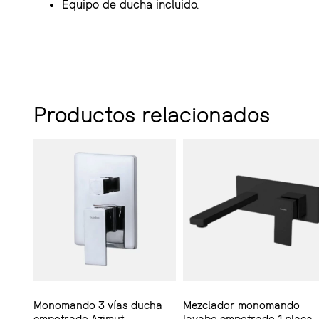
Equipo de ducha incluido.
Productos relacionados
Monomando 3 vías ducha
Mezclador monomando
empotrado Azimut
lavabo empotrado 1 placa