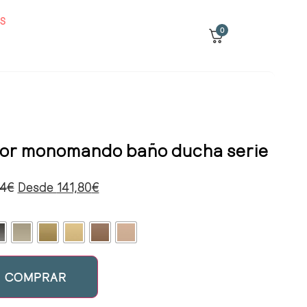
S
0
or monomando baño ducha serie
24
€
Desde
141,80
€
COMPRAR