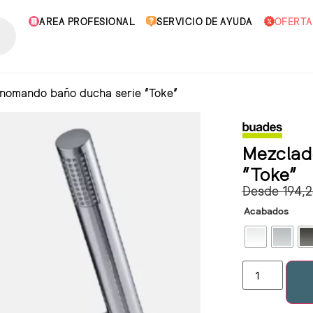
AREA PROFESIONAL
SERVICIO DE AYUDA
OFERTA
nomando baño ducha serie “Toke”
Mezclad
“Toke”
Desde
194,
Acabados