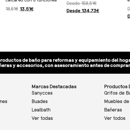
Desde
158,51
€
18,51
€
13,51
€
Desde
134,73
€
Ver producto
Seleccionar opciones
Seleccionar 
productos de baño para reformas y equipamiento del hoga
eras y accesorios, con asesoramiento antes de comprar y
Marcas Destacadas
Productos 
Sanycces
Grifos de B
ones
Buades
Muebles de
Lealbath
Bañeras
Ver todas
Ver todos