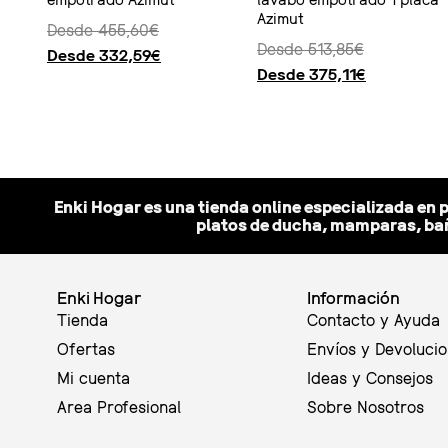
Azimut
Desde
455,60
€
Desde
513,85
€
Desde
332,59
€
Desde
375,11
€
Seleccionar opciones
Seleccionar opciones
Enki Hogar es una tienda online especializada en 
platos de ducha, mamparas, bañ
Enki Hogar
Información
Tienda
Contacto y Ayuda
Ofertas
Envíos y Devoluci
Mi cuenta
Ideas y Consejos
Area Profesional
Sobre Nosotros