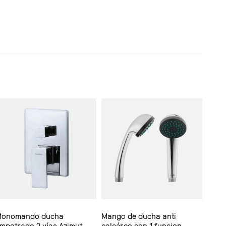
onomando ducha
Mango de ducha anti
mpotrado 2 vías Azimut
calcáreo con 1 funcion