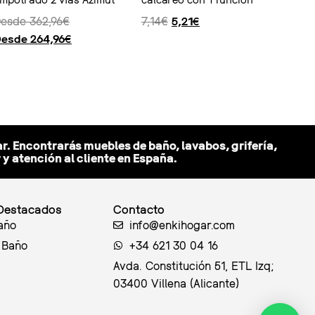
Desde
362,96
€
7,14
€
5,21
€
Desde
264,96
€
opciones
Ver producto
r. Encontrarás muebles de baño, lavabos, grifería,
 atención al cliente en España.
Destacados
Contacto
año
info@enkihogar.com
 Baño
+34 621 30 04 16
Avda. Constitución 51, ETL Izq;
03400 Villena (Alicante)