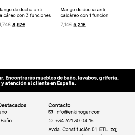
ango de ducha anti
Mango de ducha anti
alcáreo con 3 funciones
calcáreo con 1 funcion
1,74
€
8,57
€
7,14
€
5,21
€
Ver producto
r. Encontrarás muebles de baño, lavabos, grifería,
 atención al cliente en España.
Destacados
Contacto
año
info@enkihogar.com
 Baño
+34 621 30 04 16
Avda. Constitución 51, ETL Izq;