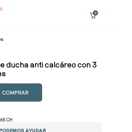
S
0
es
 ducha anti calcáreo con 3
es
€
COMPRAR
065.CH
 PODEMOS AYUDAR