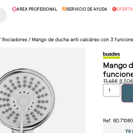
AREA PROFESIONAL
SERVICIO DE AYUDA
OFERTA
/
Rociadores
/
Mango de ducha anti calcáreo con 3 funcion
Mango de
funcion
11,65
€
8,50
Ref. BD.7108
TE