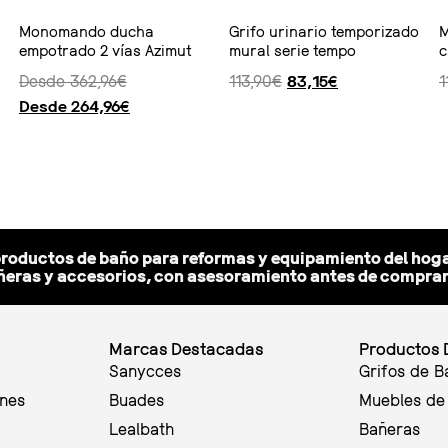
Monomando ducha
Grifo urinario temporizado
M
empotrado 2 vías Azimut
mural serie tempo
c
Desde
362,96
€
113,90
€
83,15
€
1
Desde
264,96
€
Seleccionar opciones
Ver producto
Ver producto
productos de baño para reformas y equipamiento del hoga
eras y accesorios, con asesoramiento antes de comprar y
Marcas Destacadas
Productos 
Sanycces
Grifos de B
ones
Buades
Muebles de
Lealbath
Bañeras