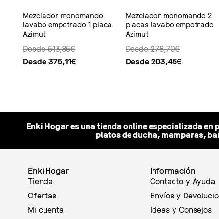
Mezclador monomando
Mezclador monomando 2
lavabo empotrado 1 placa
placas lavabo empotrado
Azimut
Azimut
Desde
513,85
€
Desde
278,70
€
Desde
375,11
€
Desde
203,45
€
Seleccionar opciones
Seleccionar opciones
Enki Hogar es una tienda online especializada en 
platos de ducha, mamparas, bañ
Enki Hogar
Información
Tienda
Contacto y Ayuda
Ofertas
Envíos y Devoluci
Mi cuenta
Ideas y Consejos