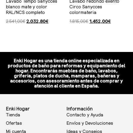
Lavabo Tempo Sanycces
Lavabo redondo exento
blanco mate y color
Circo Sanycces
RAL/NCS completo
colormateria
2.541,00
€
2.032,80
€
1.815,00
€
1.452,00
€
Ver producto
Ver producto
Enki Hogar es una tienda online especializada en
productos de baño para reformas y equipamiento del
hogar. Encontrarás muebles de baño, lavabos,
grifería, platos de ducha, mamparas, bañeras y
accesorios, con asesoramiento antes de comprar y
atención al cliente en España.
Enki Hogar
Información
Tienda
Contacto y Ayuda
Ofertas
Envíos y Devoluciones
Mi cuenta
Ideas y Consejos