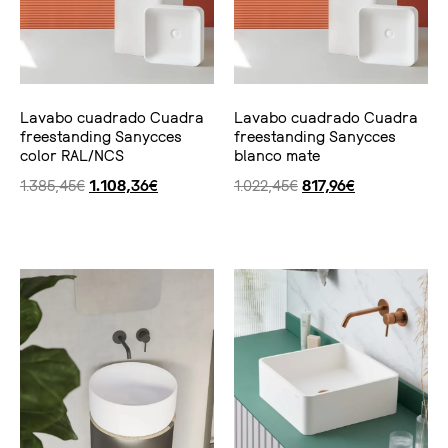
Lavabo cuadrado Cuadra
Lavabo cuadrado Cuadra
freestanding Sanycces
freestanding Sanycces
color RAL/NCS
blanco mate
1.385,45
€
1.108,36
€
1.022,45
€
817,96
€
Ver producto
Ver producto