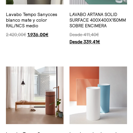
Lavabo Tempo Sanycces
LAVABO ARTANA SOLID
blanco mate y color
SURFACE 400X400X150MM
RAL/NCS medio
SOBRE ENCIMERA
2.420,00
€
1.936,00
€
Desde
411,40
€
Desde
339,41
€
Ver producto
Seleccionar opciones