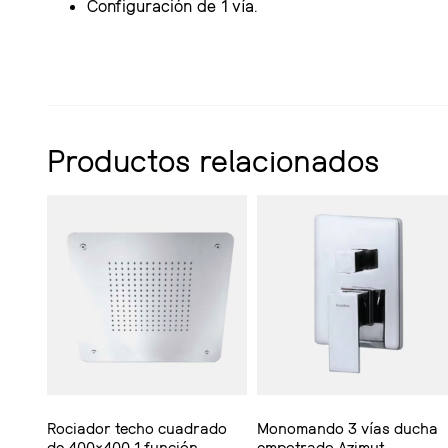
Configuración de 1 vía.
Productos relacionados
Rociador techo cuadrado
Monomando 3 vías ducha
de 400×400 1 función
empotrado Azimut