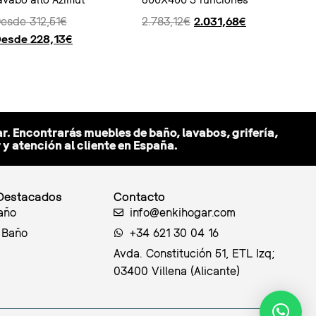
Desde
312,51
€
2.783,12
€
2.031,68
€
Desde
228,13
€
opciones
Ver producto
r. Encontrarás muebles de baño, lavabos, grifería,
 atención al cliente en España.
Destacados
Contacto
año
info@enkihogar.com
 Baño
+34 621 30 04 16
Avda. Constitución 51, ETL Izq;
03400 Villena (Alicante)