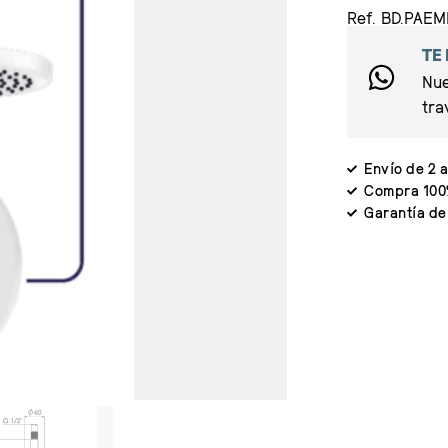
Ref. BD.PAE
TE
Nue
tra
Envío de 2 a
Compra 100
Garantía de