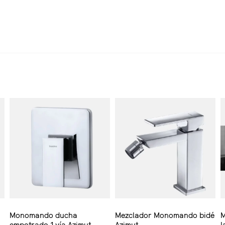
Monomando ducha
Mezclador Monomando bidé
M
empotrado 1 vía Azimut
Azimut
l