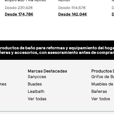
Desde
239,42
€
Desde
194,57
€
Desde
174,78
€
Desde
142,04
€
Seleccionar opciones
Seleccionar opciones
Seleccionar 
productos de baño para reformas y equipamiento del hoga
eras y accesorios, con asesoramiento antes de comprar y
Marcas Destacadas
Productos 
Sanycces
Grifos de B
ones
Buades
Muebles de
Lealbath
Bañeras
Ver todas
Ver todos