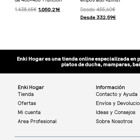
1.438,65
€
1.050,21
€
Desde
455,60
€
Desde
332,59
€
Ver producto
Seleccionar opciones
Enki Hogar es una tienda online especializada en 
platos de ducha, mamparas, bañ
Enki Hogar
Información
Tienda
Contacto y Ayuda
Ofertas
Envíos y Devoluci
Mi cuenta
Ideas y Consejos
Area Profesional
Sobre Nosotros