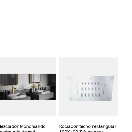
ezclador Monomando
Rociador techo rectangular
avabo alto Azimut
600X400 3 funciones