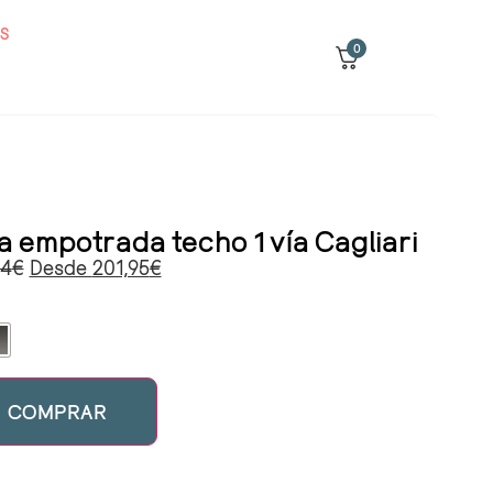
S
0
a empotrada techo 1 vía Cagliari
64
€
Desde
201,95
€
COMPRAR