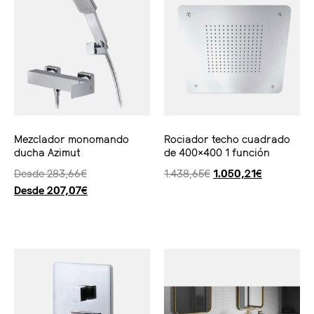
Mezclador monomando
Rociador techo cuadrado
ducha Azimut
de 400×400 1 función
Desde
283,66
€
1.438,65
€
1.050,21
€
Desde
207,07
€
Seleccionar opciones
Ver producto