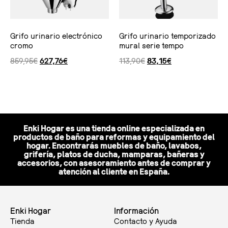
Grifo urinario electrónico
Grifo urinario temporizado
cromo
mural serie tempo
859,95
€
627,76
€
113,90
€
83,15
€
Ver producto
Ver producto
Enki Hogar es una tienda online especializada en
productos de baño para reformas y equipamiento del
hogar. Encontrarás muebles de baño, lavabos,
grifería, platos de ducha, mamparas, bañeras y
accesorios, con asesoramiento antes de comprar y
atención al cliente en España.
Enki Hogar
Información
Tienda
Contacto y Ayuda