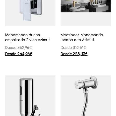
Monomando ducha
Mezclador Monomando
empotrado 2 vías Azimut
lavabo alto Azimut
Desde
362,96
€
Desde
312,51
€
Desde
264,96
€
Desde
228,13
€
Seleccionar opciones
Seleccionar opciones