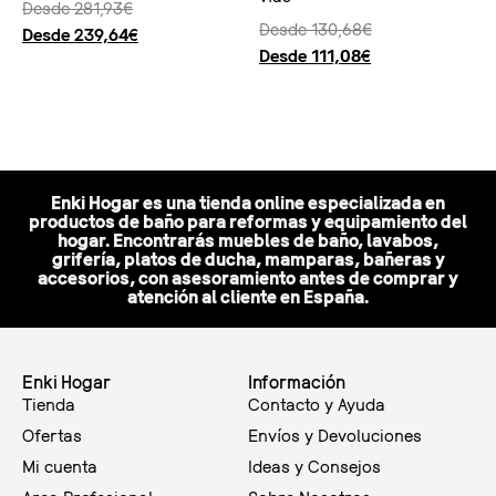
Desde
281,93
€
Desde
130,68
€
Desde
239,64
€
Desde
111,08
€
Seleccionar opciones
Seleccionar opciones
Enki Hogar es una tienda online especializada en
productos de baño para reformas y equipamiento del
hogar. Encontrarás muebles de baño, lavabos,
grifería, platos de ducha, mamparas, bañeras y
accesorios, con asesoramiento antes de comprar y
atención al cliente en España.
Enki Hogar
Información
Tienda
Contacto y Ayuda
Ofertas
Envíos y Devoluciones
Mi cuenta
Ideas y Consejos