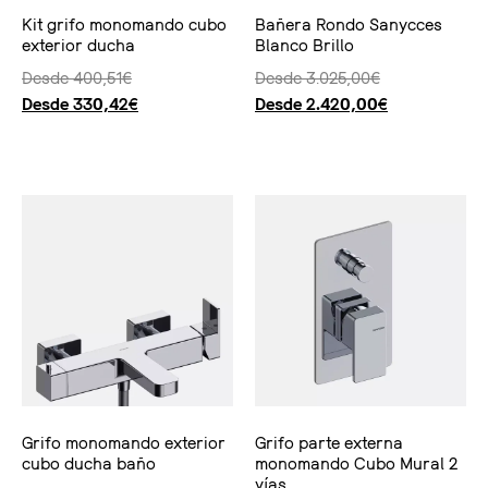
Kit grifo monomando cubo
Bañera Rondo Sanycces
exterior ducha
Blanco Brillo
Desde
400,51
€
Desde
3.025,00
€
Desde
330,42
€
Desde
2.420,00
€
Seleccionar opciones
Seleccionar opciones
Grifo monomando exterior
Grifo parte externa
cubo ducha baño
monomando Cubo Mural 2
vías