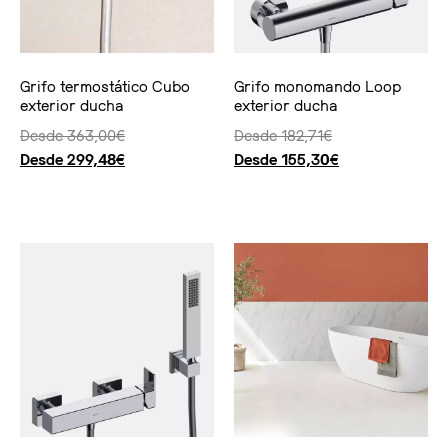
Grifo termostático Cubo
Grifo monomando Loop
exterior ducha
exterior ducha
Desde
363,00
€
Desde
182,71
€
Desde
299,48
€
Desde
155,30
€
Seleccionar opciones
Seleccionar opciones