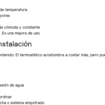
 de temperatura
ayores
ás cómoda y constante
. Es una mejora de uso.
nstalación
ontenido. El termostático acostumbra a costar más, pero p
.
resión de agua
ordinar
ducha o sistema empotrado