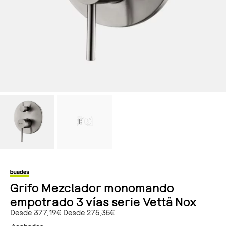
Grifo Mezclador monomando
empotrado 3 vías serie Vettä Nox
Desde
377,19
€
Desde
275,35
€