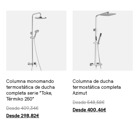
Columna monomando
Columna de ducha
termostática de ducha
termostática completa
completa serie “Toke,
Azimut
Térmiko 250”
Desde
548,58
€
Desde
409,34
€
Desde
400,46
€
Desde
298,82
€
Seleccionar opciones
Seleccionar opciones