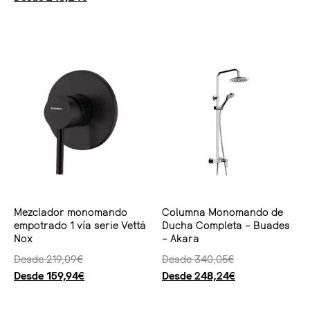
Seleccionar opciones
Seleccionar opciones
Mezclador monomando
Columna Monomando de
empotrado 1 vía serie Vettä
Ducha Completa – Buades
Nox
– Akara
Desde
219,09
€
Desde
340,05
€
Desde
159,94
€
Desde
248,24
€
Seleccionar opciones
Seleccionar opciones