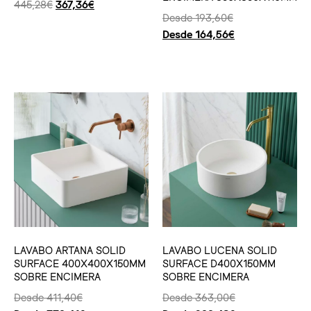
445,28
€
367,36
€
Desde
193,60
€
Desde
164,56
€
Ver producto
Seleccionar opciones
LAVABO ARTANA SOLID
LAVABO LUCENA SOLID
SURFACE 400X400X150MM
SURFACE D400X150MM
SOBRE ENCIMERA
SOBRE ENCIMERA
Desde
411,40
€
Desde
363,00
€