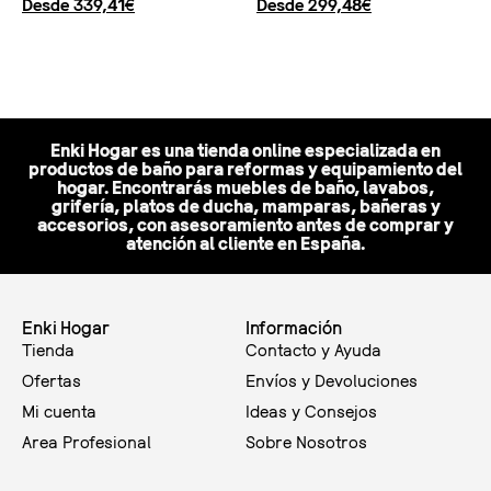
Desde
339,41
€
Desde
299,48
€
Seleccionar opciones
Seleccionar opciones
Enki Hogar es una tienda online especializada en
productos de baño para reformas y equipamiento del
hogar. Encontrarás muebles de baño, lavabos,
grifería, platos de ducha, mamparas, bañeras y
accesorios, con asesoramiento antes de comprar y
atención al cliente en España.
Enki Hogar
Información
Tienda
Contacto y Ayuda
Ofertas
Envíos y Devoluciones
Mi cuenta
Ideas y Consejos
Area Profesional
Sobre Nosotros