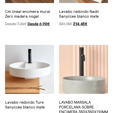
Cm lineal encimera mural
Lavabo redondo Nadir
Zero madera nogal
Sanycces blanco mate
Desde
7,26
€
Desde
6,90
€
381,15
€
314,45
€
Seleccionar opciones
Ver producto
Lavabo redondo Ture
LAVABO MARSALA
Sanycces blanco mate
PORCELANA SOBRE
ENCIMERA 350X350X110MM