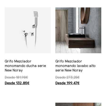
Grifo Mezclador
Grifo Mezclador
monomando ducha serie
monomando lavabo alto
New Noray
serie New Noray
Desde
181,98
€
Desde
273,25
€
Desde
132,85
€
Desde
199,47
€
Seleccionar opciones
Seleccionar opciones