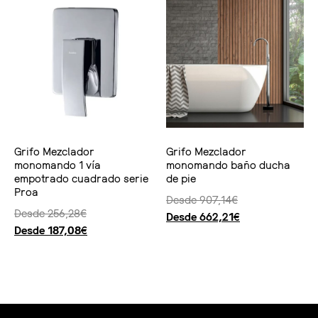
Grifo Mezclador
Grifo Mezclador
monomando 1 vía
monomando baño ducha
empotrado cuadrado serie
de pie
Proa
Desde
907,14
€
Desde
256,28
€
Desde
662,21
€
Desde
187,08
€
Seleccionar opciones
Seleccionar opciones