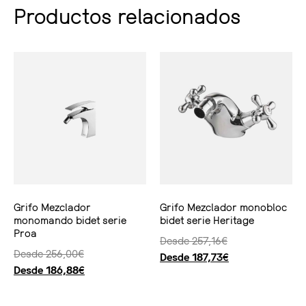
Productos relacionados
Grifo Mezclador
Grifo Mezclador monobloc
monomando bidet serie
bidet serie Heritage
Proa
Desde
257,16
€
Desde
256,00
€
Desde
187,73
€
Desde
186,88
€
Seleccionar opciones
Seleccionar opciones