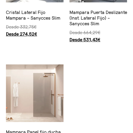
Cristal Lateral Fijo
Mampara Puerta Deslizante
Mampara – Sanycces Slim
(Inst. Lateral Fijo) –
Sanycces Slim
Desde
332,75
€
Desde
664,29
€
Desde
274,52
€
Desde
531,43
€
Seleccionar opciones
Seleccionar opciones
Mampara Panel fijo ducha