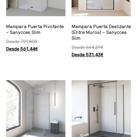
Mampara Puerta Pivotante
Mampara Puerta Deslizante
– Sanycces Slim
(Entre Muros) – Sanycces
Slim
Desde
701,80
€
Desde
664,29
€
Desde
561,44
€
Desde
531,43
€
Seleccionar opciones
Seleccionar opciones